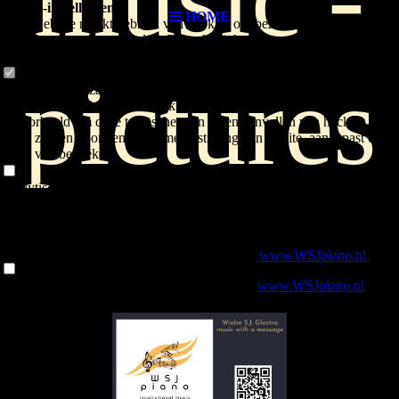
Cookie-instellingen
HOME
Deze website maakt gebruik van cookies om bezoekers een optimale
gebruikerservaring te bieden. Bepaalde inhoud van derden wordt
alleen weergegeven als "Inhoud van derden" is ingeschakeld.
pictures
Technisch noodzakelijk
Deze cookies zijn noodzakelijk voor de werking van de website,
bijvoorbeeld om deze te beschermen tegen aanvallen van hackers en
om te zorgen voor een uniforme uitstraling van de site, aangepast op de
vraag van bezoekers.
Analytisch
Deze cookies worden gebruikt om de gebruikerservaring verder te
optimaliseren. Dit omvat statistieken die door derden websitebeheerder
worden verstrekt en de weergave van gepersonaliseerde advertenties
door het volgen van de gebruikersactiviteit op verschillende websites.
Voor mijn nieuwe muziek-site ga je naar
www.WSJpiano.nl
Inhoud van derden
For my new musical website you go to
www.WSJpiano.nl
Deze website kan inhoud of functies aanbieden die door derden op
eigen verantwoordelijkheid wordt geleverd. Deze derden kunnen hun
eigen cookies plaatsen, bijvoorbeeld om de activiteit van de gebruiker
te volgen of om hun aanbiedingen te personaliseren en te
optimaliseren.
Weigeren
Accepteer alle