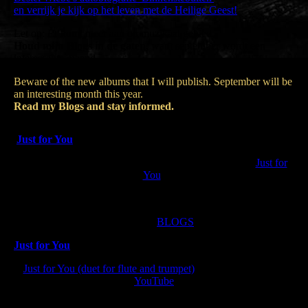
en verrijk je kijk op het leven met de Heilige Geest!
Let op: Er komt meer aan op muzikaal gebied.
Houd mijn Blogs in de gaten
, want september wordt een
interessante maand.
Beware of the new albums that I will publish. September will be
an interesting month this year.
Read my Blogs and stay informed.
Just for You
A song like Beethoven's "Für Elise", but this song is "
Just for
You
"
Nu ook als audio beschikbaar op Spotify.
Volg mijn
BLOGS
.
Just for You
Just for You (duet for flute and trumpet)
on MuseScore or on
YouTube
Also available as audio on Spotify.