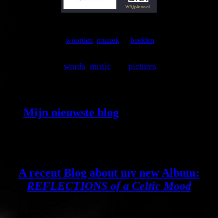
Opslaan
woorden
,
muziek
en
beelden
brengen de wereld in beweging ...
wo
rds
,
music
and
pictures
are setting the world in motion ...
Mijn nieuwste blog
gaat over mijn
nieuwste album, rond mijn 70e
verjaardag online staat!
'Reflections of
A Celtic Mood'
A recent Blog about my new Album:
REFLECTIONS of a Celtic Mood