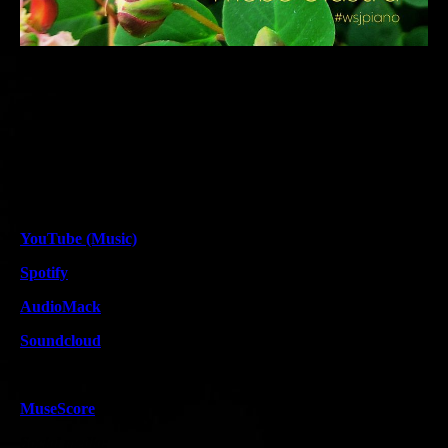
Follow and like me on:
YouTube (Music)
Spotify
AudioMack
Soundcloud
Bladmuziek/sheet music:
MuseScore
Social media: