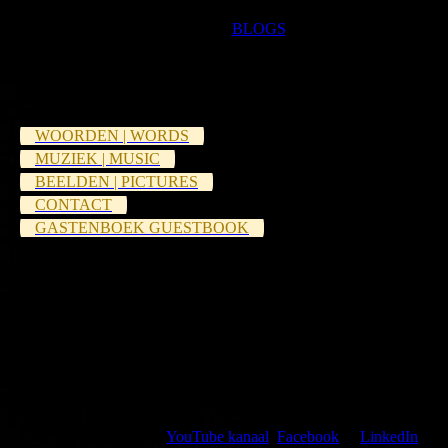
Follow my
BLOGS
.
WOORDEN | WORDS
MUZIEK | MUSIC
BEELDEN | PICTURES
CONTACT
GASTENBOEK GUESTBOOK
Kijk, like en volg mijn
YouTube kanaal
,
Facebook
of
LinkedIn