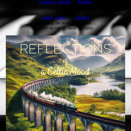
woorden
,
muziek
en
beelden
brengen de wereld in beweging ...
wo
rds
,
music
and
pictures
are setting the world in motion ...
Click on one of these pictures: