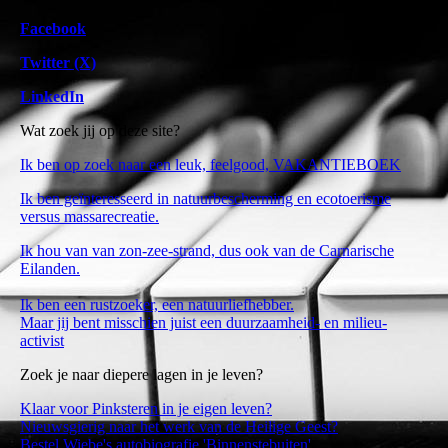
Facebook
Twitter (X)
LinkedIn
Wat zoek jij op deze site?
Ik ben op zoek naar een leuk, feelgood, VAKANTIEBOEK
Ik ben geïnteresseerd in natuurbescherming en ecotoerisme
versus massarecreatie.
Ik hou van van zon-zee-strand,
dus ook van de Carnarische
Eilanden.
Ik ben een rustzoeker, een natuurliefhebber.
Maar jij bent misschien juist een duurzaamheid- en milieu-
activist
Zoek je naar diepere lagen in je leven?
Klaar voor Pinksteren in je eigen leven?
Nieuwsgierig naar het werk van de Heilige Geest?
Bestel Wiebe's autobiografie 'Binnenstebuiten'