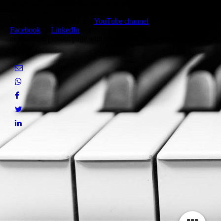
of deel de huidige pagina met jouw netwerk via een van de hier
getoonde sociale media.
Watch, like and follow my
YouTube channel
,
Facebook
or
LinkedIn
or share the present page with your social media networks.