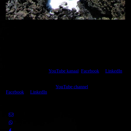
Kijk, like en volg mijn
YouTube kanaal
,
Facebook
of
LinkedIn
of deel de huidige pagina met jouw netwerk via een van de hier
getoonde sociale media.
Watch, like and follow my
YouTube channel
,
Facebook
or
LinkedIn
or share the present page with your social media networks.