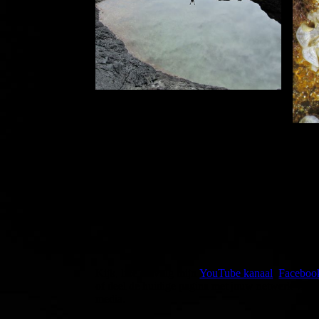
Kijk, like en volg mijn
YouTube kanaal
,
Faceboo
of deel de huidige pagina met jouw netwerk via e
media.