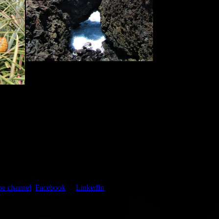
e channel
,
Facebook
or
LinkedIn
r social media networks.