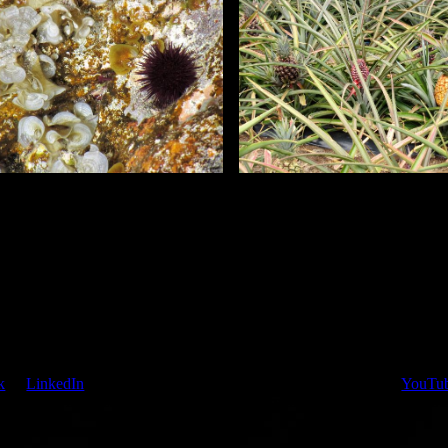
k
of
LinkedIn
Watch, like and follow my
YouTub
en van de hier getoonde sociale
or share the present page with you