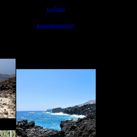
es that are in our boek '
La Única
', which is (upto
ly available in Dutch.
re of our pictures, then buy the book.
k (shortly) through
Boekenbestellen.nl