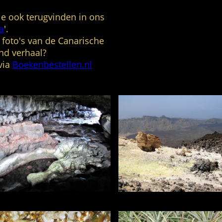
 je ook terugvinden in ons
Here I show you some of the pictur
now) on
a
'.
If you want to see mo
 foto's van de Canarische
You can order the boo
nd verhaal?
via
Boekenbestellen.nl