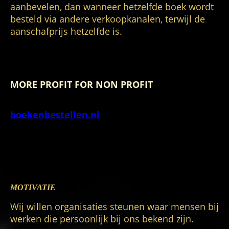
aanbevelen, dan wanneer hetzelfde boek wordt
Opslaan
besteld via andere verkoopkanalen, terwijl de
aanschafprijs hetzelfde is.
On this page you find explainations and links to
organisations which we like to recommend.
MORE PROFIT FOR NON PROFIT
Ordering our (e-)books through
boekenbestellen.nl
has
more profit for the
(non profit) charities
we sponsor, than when
you order them through other retail channels,
though the price is the same.
MOTIVATIE
Wij willen organisaties steunen waar mensen bij
werken die persoonlijk bij ons bekend zijn.