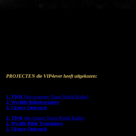
The refunds from selling books, music and pictures will be
spread amoung these organisations, and a smaller part will be
used for VIP4ever itself.
Every year there will be selected a maximum of three
organisations, that will receive a part from the refunds.
We don't sponsor private persons, but we do sponsor the
organisations where they work.
We do refer to the work these persons are doing, so you
understand what motivates us.
PROJECTEN die VIP4ever heeft uitgekozen
:
PROJECTS that VIP4ever has chosen to support:
1. TWR
(het vroegere Trans World Radio)
2. Wycliffe Bijbelvertalers
3. Victory Outreach
1. TWR
(the former Trans World Radio)
2. Wyclife Bible Translators
3. Victory Outreach