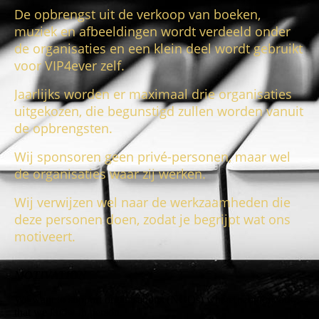
De opbrengst uit de verkoop van boeken,
muziek en afbeeldingen wordt verdeeld onder
de organisaties en een klein deel wordt gebruikt
voor VIP4ever zelf.
Jaarlijks worden er maximaal drie organisaties
uitgekozen, die begunstigd zullen worden vanuit
de opbrengsten.
Wij sponsoren geen privé-personen, maar wel
de organisaties waar zij werken.
Wij verwijzen wel naar de werkzaamheden die
deze personen doen, zodat je begrijpt wat ons
motiveert.
MOTIVATION
We want to support organisations (NGOs) where people work,
that we know in person.