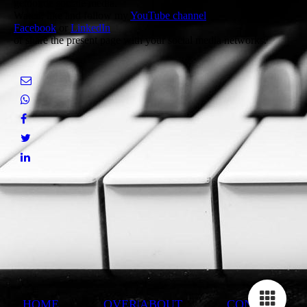
getoonde sociale media.
Watch, like and follow my
YouTube channel
,
Facebook
or
LinkedIn
or share the present page with your social media networks.
HOME
OVER|ABOUT
CONTACT