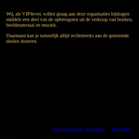
Wij, als VIP4ever, willen graag aan deze organisaties bijdragen
middels een deel van de opbrengsten uit de verkoop van boeken,
beeldmateriaal en muziek.
Daarnaast kan je natuurlijk altijd rechtstreeks aan de genoemde
doelen doneren.
We, as VIP4ver, want to support these organisations through
sharing a part of the refunds from the selling of our books,
pictures and music.
Of course it is upto you if you want to support these
organisations or projects directly.
Kijk, like en volg mijn
YouTube kanaal
,
Facebook
of
LinkedIn
of deel de huidige pagina met jouw netwerk via een van de hier