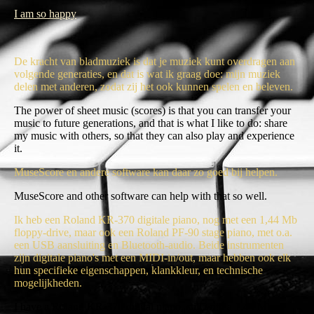
I am so happy
De kracht van bladmuziek is dat je muziek kunt overdragen aan
volgende generaties, en dat is wat ik graag doe: mijn muziek
delen met anderen, zodat zij het ook kunnen spelen en beleven.
The power of sheet music (scores) is that you can transfer your
music to future generations, and that is what I like to do: share
my music with others, so that they can also play and experience
it.
MuseScore en andere software kan daar zo goed bij helpen.
MuseScore and other software can help with that so well.
Ik heb een Roland KR-370 digitale piano, nog met een 1,44 Mb
floppy-drive, maar ook een Roland PF-90 stage piano, met o.a.
een USB aansluiting en Bluetooth-audio. Beide instrumenten
zijn digitale piano's met een MIDI-in/out, maar hebben ook elk
hun specifieke eigenschappen, klankkleur, en technische
mogelijkheden.
I have a Roland KR-370 digital piano, still with a 1.44 Mb