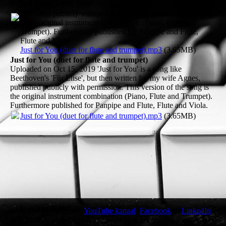
Beethoven's 'Für Elise', but then written for my wife Agnes,
published publicly with permission. This version of the song
is the original instrument combination (Piano, Flute and
Trumpet). Furthermore published for Panpipe and Flute,
Flute and Viola.
Just for You (duet for flute and trumpet).mp3
(3.65MB)
Just for You (duet for flute and trumpet)
Uploaded on Oct 15, 2019 'Just for You' is a song like
Beethoven's 'Für Elise', but then written for my wife Agnes,
published publicly with permission. This version of the song is
the original instrument combination (Piano, Flute and Trumpet).
Furthermore published for Panpipe and Flute, Flute and Viola.
Just for You (duet for flute and trumpet).mp3
(3.65MB)
Kijk, like en volg mijn
YouTube kanaal
,
Facebook
of
LinkedIn
of deel de huidige pagina met jouw netwerk via een van de hier