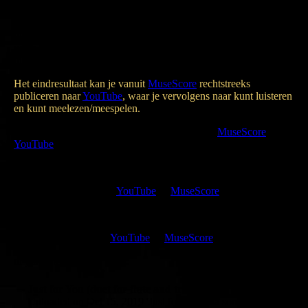
productions to the cloud, I can simply listen to my music on my
mobile phone. The app even offers the possibility to listen to the
different voices separately, so that you can practice your
voice/instrument separately from the rest. You can even change
the pitch and speed and have a metronome click along.
Het eindresultaat kan je vanuit
MuseScore
rechtstreeks
publiceren naar
YouTube
, waar je vervolgens naar kunt luisteren
en kunt meelezen/meespelen.
You finally can publish the result directly from
MuseScore
to
YouTube
, which you can then listen to and read/play along with.
Kijk op mijn kanaal op
YouTube
of
MuseScore
,
of luister gewoon naar dit ene nummer:
Watch my channel on
YouTube
or
MuseScore
,
or just listen this one song:
Just for You (duet for flute and trumpet)
Uploaded on Oct 15, 2019 'Just for You' is a song like