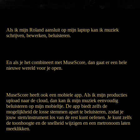
floppy drive, but also a Roland PF-90 stage piano, with e.g. a
USB connection and Bluetooth audio. Both instruments are
digital pianos with a MIDI in/out, but each has its own specs,
timbre, and technical options.
Als ik mijn Roland aansluit op mijn laptop kan ik muziek
schrijven, bewerken, beluisteren.
When I connect my Roland to my laptop I can write, edit, listen
to music.
En als je het combineert met MuseScore, dan gaat er een hele
nieuwe wereld voor je open.
And when you combine it with MuseScore, a whole world
opens up for you.
MuseScore heeft ook een mobiele app. Als ik mijn producties
upload naar de cloud, dan kan ik mijn muziek eenvoudig
beluisteren op mijn mobieltje. De app biedt zelfs de
mogelijkheid de losse stemmen apart te beluisteren, zodat je
jouw stem/instrument los van de rest kunt oefenen. Je kunt zelfs
de toonhoogte en de snelheid wijzigen en een metronoom laten
meeklikken.
MuseScore also has a mobile app. When I upload my