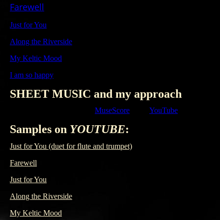
Farewell
Opslaan
Just for You
Along the Riverside
My Keltic Mood
I am so happy
SHEET MUSIC and my approach
My channels you'll find on
MuseScore
or on
YouTube
.
Samples on
YOUTUBE
:
Just for You (duet for flute and trumpet)
Farewell
Just for You
Along the Riverside
My Keltic Mood