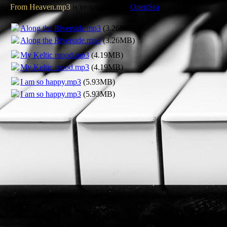
From Heaven.mp3
is verkrijgbaar op
OpenSea
Along the Riverside.mp3
(3.26MB)
Along the Riverside.mp3
(3.26MB)
My Keltic mood.mp3
(4.19MB)
My Keltic mood.mp3
(4.19MB)
I am so happy.mp3
(5.93MB)
I am so happy.mp3
(5.93MB)