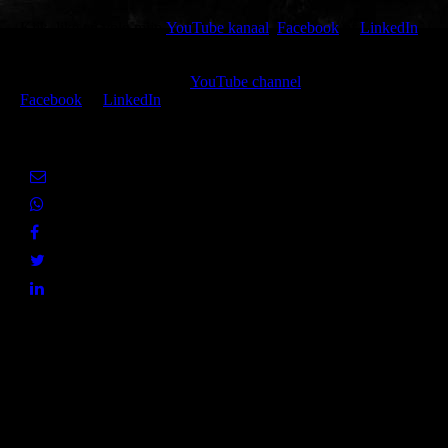
Kijk, like en volg mijn
YouTube kanaal
,
Facebook
of
LinkedIn
of deel de huidige pagina met jouw netwerk via een van de hier
getoonde sociale media.
Watch, like and follow my
YouTube channel
,
Facebook
or
LinkedIn
or share the present page with your social media networks.