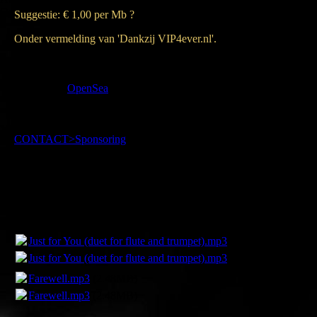
Opslaan
Suggestie: € 1,00 per Mb ?
Onder vermelding van 'Dankzij VIP4ever.nl'.
The MP3-files I offer here, are my own creations, and some of
them you are allowed to download them for FREE, others are
available at
OpenSea
You might consider donating a financial gift to one of the
organisations, mentioned under the menu
CONTACT>Sponsoring
.
Suggestion: € 1,00 per Mb ?
Mention in the transfer: 'Thanks to VIP4ever.nl'.
Just for You (duet for flute and trumpet).mp3
(3.65MB)
Just for You (duet for flute and trumpet).mp3
(3.65MB)
Farewell.mp3
(2.48MB)
Farewell.mp3
(2.48MB)