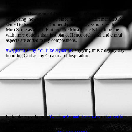
German, English, French and Finnish.
My classical background I still can't hide, when playing and
composing, nowadays. And since my days of retirement, 2019, I
started to transcribe my former digital improvisations, with
MuseScore as a tool. Furthermore MuseScore is inspiring me
with more options than just piano. Hence orchestral and choral
aspects are added to my compositions.
#wsjpiano is my YouTube signature
, enjoying music day by day,
honoring God as my Creator and Inspiration
Kijk, like en volg mijn
YouTube kanaal
,
Facebook
of
LinkedIn
of deel de huidige pagina met jouw netwerk via een van de hier
getoonde sociale media.