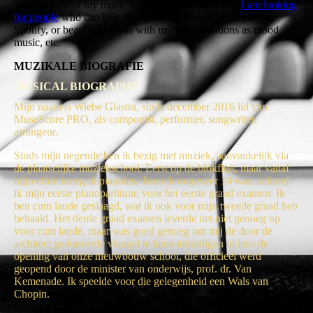
want to present my music attractively and therefore
I am looking
for people
who can help me with that. Making a playlist on
Spotify, or beautiful videos with my improvisations as mood
music, etc.
MUZIKALE BIOGRAFIE
MUSICAL BIOGRAPHY
Mijn naam is Wiebe Glastra, sinds december 2016 lid van
MuseScore PRO, als componist, performer, songwriter,
arrangeur.
Sinds mijn negende ben ik bezig met muziek, aanvankelijk via
de plaatselijke muziekschool. Eerst op de blokfluit, maar vanaf
mijn elfde kreeg ik pianoles. Toen ik ongeveer 14 was, schreef
ik mijn eerste pianopartituur, voor het eerste graad examen. Ik
ben cum laude geslaagd, wat ik ook voor mijn tweede graad heb
behaald. Het derde graad examen leverde net niet genoeg op
voor cum laude, maar was goed genoeg om mij de door de
architect gedoneerde vleugel te laten inhuldigen tijdens de
opening van onze nieuwbouw school, die officieel werd
geopend door de minister van onderwijs, prof. dr. Van
Kemenade. Ik speelde voor die gelegenheid een Wals van
Chopin.