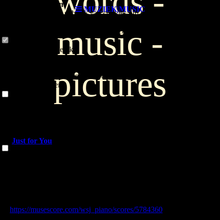
words -
Cookie-instellingen
MUZIEK|MUSIC
Deze website maakt gebruik van cookies om bezoekers een optimale
gebruikerservaring te bieden. Bepaalde inhoud van derden wordt
music -
alleen weergegeven als "Inhoud van derden" is ingeschakeld.
Technisch noodzakelijk
Deze cookies zijn noodzakelijk voor de werking van de website,
bijvoorbeeld om deze te beschermen tegen aanvallen van hackers en
pictures
om te zorgen voor een uniforme uitstraling van de site, aangepast op de
vraag van bezoekers.
Analytisch
Deze cookies worden gebruikt om de gebruikerservaring verder te
optimaliseren. Dit omvat statistieken die door derden websitebeheerder
worden verstrekt en de weergave van gepersonaliseerde advertenties
door het volgen van de gebruikersactiviteit op verschillende websites.
Just for You
Inhoud van derden
A song like Beethoven's "Für Elise", but this song is "Just for
Deze website kan inhoud of functies aanbieden die door derden op
You"
eigen verantwoordelijkheid wordt geleverd. Deze derden kunnen hun
Eind juli ook als audio beschikbaar op Spotify.
eigen cookies plaatsen, bijvoorbeeld om de activiteit van de gebruiker
Volg mijn BLOG, op de HOME-page.
te volgen of om hun aanbiedingen te personaliseren en te
Just for You
is also available as sheet music on MuseScore:
optimaliseren.
https://musescore.com/wsj_piano/scores/5784360
Weigeren
or on YouTube:
Accepteer alle