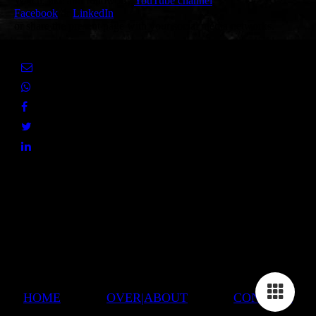
Watch, like and follow my
YouTube channel
,
Facebook
or
LinkedIn
or share the present page with your social media networks.
HOME
OVER|ABOUT
CONTACT