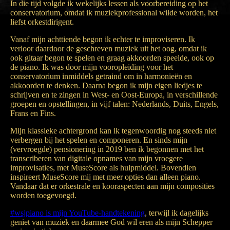
In die tijd volgde ik wekelijks lessen als voorbereiding op het
conservatorium, omdat ik muziekprofessional wilde worden, het
liefst orkestdirigent.
Vanaf mijn achttiende begon ik echter te improviseren. Ik
verloor daardoor de geschreven muziek uit het oog, omdat ik
ook gitaar begon te spelen en graag akkoorden speelde, ook op
de piano. Ik was door mijn vooropleiding voor het
conservatorium inmiddels getraind om in harmonieën en
akkoorden te denken. Daarna begon ik mijn eigen liedjes te
schrijven en te zingen in West- en Oost-Europa, in verschillende
groepen en opstellingen, in vijf talen: Nederlands, Duits, Engels,
Frans en Fins.
Mijn klassieke achtergrond kan ik tegenwoordig nog steeds niet
verbergen bij het spelen en componeren. En sinds mijn
(vervroegde) pensionering in 2019 ben ik begonnen met het
transcriberen van digitale opnames van mijn vroegere
improvisaties, met MuseScore als hulpmiddel. Bovendien
inspireert MuseScore mij met meer opties dan alleen piano.
Vandaar dat er orkestrale en kooraspecten aan mijn composities
worden toegevoegd.
#wsjpiano is mijn YouTube-handtekening
, terwijl ik dagelijks
geniet van muziek en daarmee God wil eren als mijn Schepper