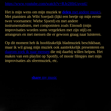
https://www.youtube.com/watch?v=RJe2HbUuymU
Opslaan
Het is mijn wens om mijn muziek te
delen
met andere musici
.
Met pianisten als Wibi Soerjadi (lijkt een beetje op mijn eerste
twee voornamen: Wiebe Sjoerd) en met andere
instrumentalisten, met componisten zoals Einoudi (mijn
improvisaties worden soms vergeleken met zijn stijl) en
arrangeurs en met mensen die er gewoon graag naar luisteren.
Op dit moment heb ik hoofdzakelijk bladmuziek beschikbaar,
maar ik wil graag mijn muziek ook aantrekkelijk presenteren en
daarom zoek ik naar mensen
die mij daarbij willen helpen. Het
maken van een playlist op Spotify, of mooie filmpjes met mijn
improvisaties als sfeermuziek, etc.
It is my desire to
share
my musi
c
with other musicians. With
pianists like Wibi Soerjadi (his name sounds a bit like first two
Christian names: Wiebe Sjoerd) and other instrumentalists, with
composers like Einoudi (sometimes my improvisations are
compared with his style) and arrangers and with people who just
love to listen to it.
At the moment I mainly have sheet music available, but I also