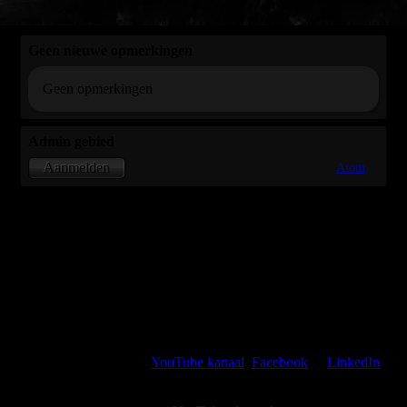
Geen nieuwe opmerkingen
Geen opmerkingen
Admin gebied
Atom
Aanmelden
Kijk, like en volg mijn
YouTube kanaal
,
Facebook
of
LinkedIn
of deel de huidige pagina met jouw netwerk via een van de hier
getoonde sociale media.