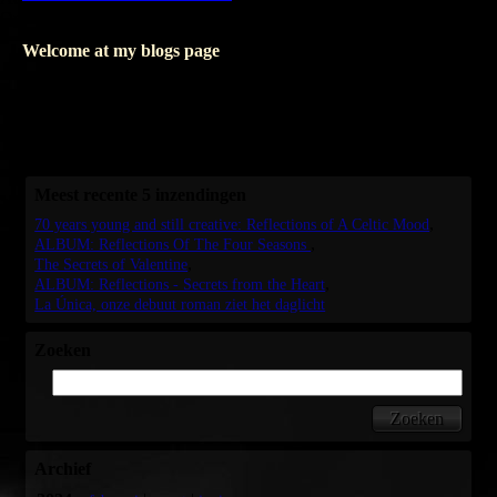
Opslaan
Welcome at my blogs page
Where I write about my books, I'll only write in Dutch.
But as soon as I'm writing about my music, I'll love to blog in
English as well.
I hope seeing you soon, again.
Meest recente 5 inzendingen
70 years young and still creative: Reflections of A Celtic Mood
ALBUM: Reflections Of The Four Seasons
The Secrets of Valentine
ALBUM: Reflections - Secrets from the Heart
La Única, onze debuut roman ziet het daglicht
Zoeken
Archief