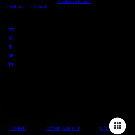
Watch, like and follow my
YouTube channel
,
Facebook
or
LinkedIn
or share the present page with your social media networks.
HOME
OVER|ABOUT
CONTACT