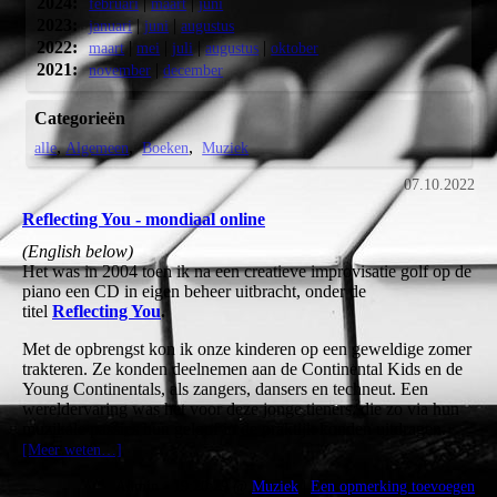
2024:
|
|
februari
maart
juni
2023:
|
|
januari
juni
augustus
2022:
|
|
|
|
maart
mei
juli
augustus
oktober
2021:
|
november
december
Categorieën
alle
Algemeen
Boeken
Muziek
07.10.2022
Reflecting You - mondiaal online
(English below)
Het was in 2004 toen ik na een creatieve improvisatie golf op de
piano een CD in eigen beheer uitbracht, onder de
titel
Reflecting You
.
Met de opbrengst kon ik onze kinderen op een geweldige zomer
trakteren. Ze konden deelnemen aan de Continental Kids en de
Young Continentals, als zangers, dansers en techneut. Een
wereldervaring was het voor deze jonge tieners, die zo via hun
muzikale passies hun geloof in de praktijk konden uitdragen.
[Meer weten…]
Admin - 19:20:29 @
Muziek
|
Een opmerking toevoegen