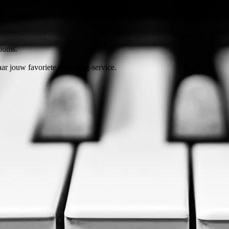
de wielen op het spoor hoort, de lock hoort
 wordt aangedaan.
bums.
aar jouw favoriete streaming-service.