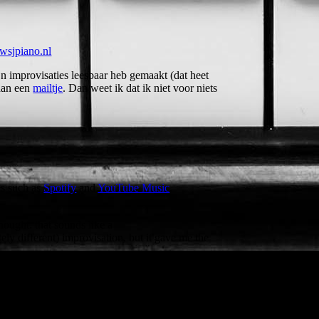
/wsjpiano.nl
n improvisaties leesbaar heb gemaakt (dat heet
dan een
mailtje
. Dan weet ik dat ik niet voor niets
es such as
Spotify
and
YouTube Music
.
ought: that sounds like a
tely different) improvisation, but it gave me the
, among other things, for the film adaptation of