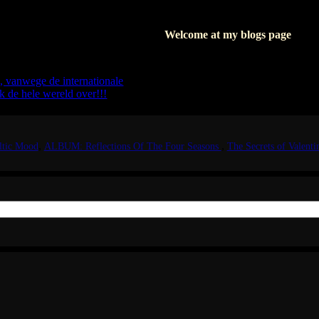
logs
Welcome at my blogs page
 schrijf ik in het Nederlands.
Where I write about my books, I'l
 graag in het Engels.
But as soon as I'm writing about my
s, vanwege de internationale
I hope seeing you soon, again.
k de hele wereld over!!!
eltic Mood
ALBUM: Reflections Of The Four Seasons
The Secrets of Valenti