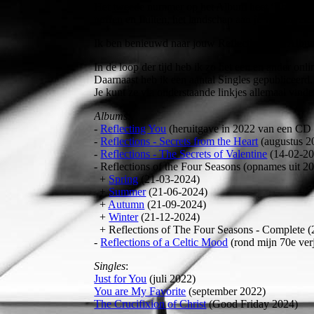
Het tweede nummer op het Album heet ‘The Highla
puffen en fluiten, het landschap aan je voorbij zie
Ik ben benieuwd naar jouw Reflectie op dit Albu
In de loop der tijd heb ik zo het een en ander onl
Daarnaast heb ik een aantal Singles gepubliceerd.
Je kunt ze via onderstaande linkjes allemaal vind
Albums
:
-
Reflecting You
(heruitgave in 2022 van een CD 
-
Reflections - Secrets from the Heart
(augustus 2
-
Reflections - The Secrets of Valentine
(14-02-20
- Reflections of the Four Seasons (opnames uit 20
+
Spring
(21-03-2024)
+
Summer
(21-06-2024)
+
Autumn
(21-09-2024)
+
Winter
(21-12-2024)
+ Reflections of The Four Seasons - Complete 
-
Reflections of a Celtic Mood
(rond mijn 70e ver
Singles
:
Just for You
(juli 2022)
You are My Favorite
(september 2022)
The Crucifixion of Christ
(Good Friday 2024)