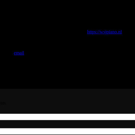
(re-release of our family CD from 2001)
You also can find all my music via my website:
https://wsjpiano.nl
. But that will take a while, because before I have made my improvisation
as we say in the Netherlands.
d me an
email
. Then I know that I am not working for nothing.
Admin - 12
nts