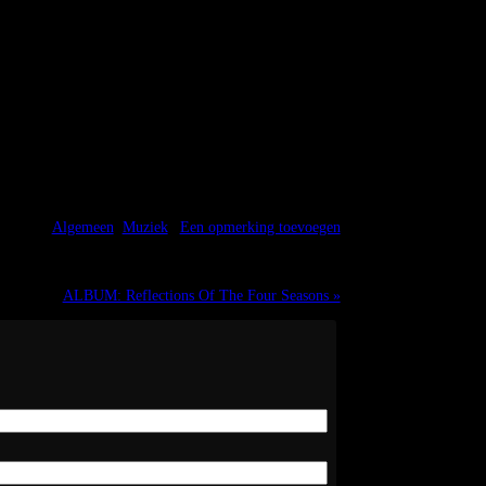
s legible (that’s called transcription), a lot of
:42:56 @
Algemeen
,
Muziek
|
Een opmerking toevoegen
ALBUM: Reflections Of The Four Seasons »