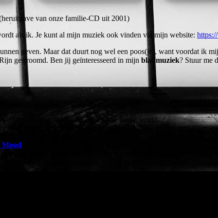
(heruitgave van onze familie-CD uit 2001)
wordt als ik. Je kunt al mijn muziek ook vinden via mijn website:
https:/
kunnen geven. Maar dat duurt nog wel een poos(je), want voordat ik mij
e Rijn gestroomd. Ben jij geïnteresseerd in mijn
bladmuziek
? Stuur me 
ars.
uch as discovering the digital and online music world.
e new music, which I then like to share with you, on streaming servic
ic Mood
.
in 2004, which eventually became a composition in 2016, of which I th
My First Celtic’. Now, more than ten years later, I played another (comple
.
 their way to the Album Reflections of a Celtic Mood.
 Glenfinnan Viaduct in the Scottish Highlands. This landscape was used
pplemented it with my text.