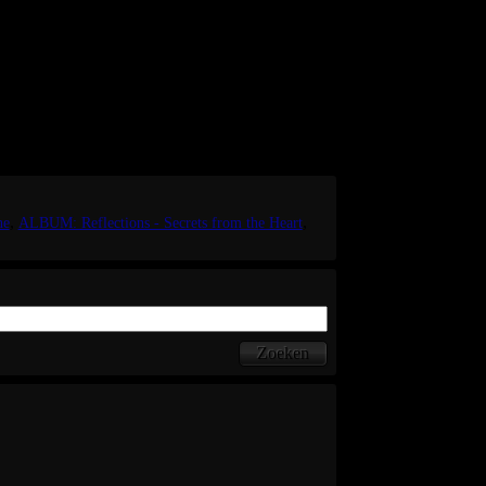
l only write in Dutch.
 music, I'll love to blog in English as well.
ne
ALBUM: Reflections - Secrets from the Heart