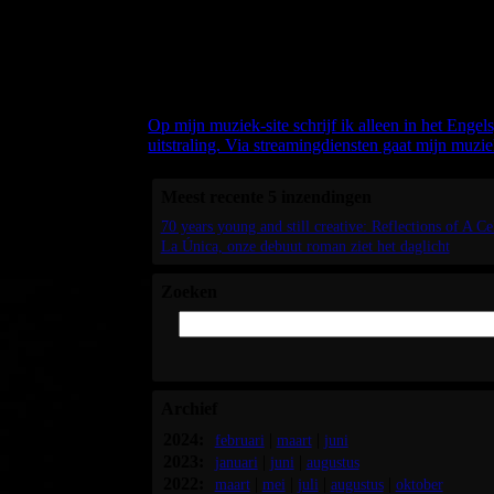
Welkom bij mijn b
Als ik over mijn (Nederlandstalige) boeken schrijf,
Maar als het over mijn muziek gaat, dan schrijf ik
Op mijn muziek-site schrijf ik alleen in het Engel
uitstraling. Via streamingdiensten gaat mijn muzie
Meest recente 5 inzendingen
70 years young and still creative: Reflections of A C
La Única, onze debuut roman ziet het daglicht
Zoeken
Archief
2024:
|
|
februari
maart
juni
2023:
|
|
januari
juni
augustus
2022:
|
|
|
|
maart
mei
juli
augustus
oktober