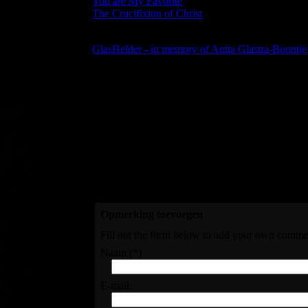
You are My Favorite
(September 2022)
The Crucifixion of Christ
(Good Friday 2024)
Additional:
GlasHelder - in memory of Anita Glastra-Boontje
I hope you enjoy all this music as much as I do. 
I also hope to be able to publish my music on paper
water has already flowed through the river Rhine 
Are you interested in my
sheet music
? Then sen
Opmerking toevoegen
Fill out the form below to add your own comme
Naam (*)
E-mail: