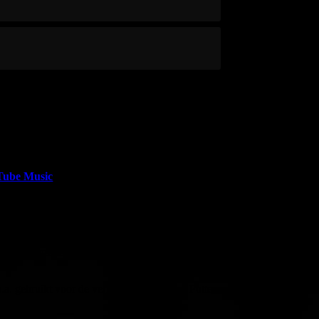
27.06.2024
muziekwereld. Daarom blijft mijn muzikale bron
Tube Music
.
t lijkt wel een Schots/Iers/Keltisch/Gallic
 improvisatie, maar waar ik wel datzelfde gevoel
en paar nummers van oudere Albums heb ik ook
.a. gebruikt voor de verfilming van Harry Potter.