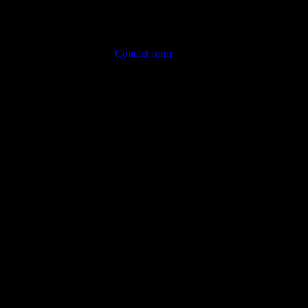
 wheels on the track, the lock puffing and
Album. Let me know via the
Contact form
.
bums.
ere you can proceed by choosing your favorite