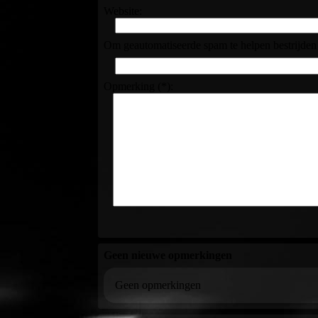
Website:
Om geautomatiseerde spam te helpen bestrijden 
Opmerking (*):
Geen nieuwe opmerkingen
Geen opmerkingen