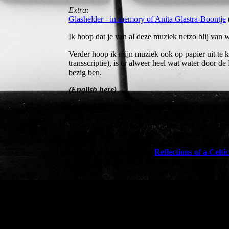
Extra
:
Glashelder - in memory of Anita Glastra-Boontje
Ik hoop dat je van al deze muziek netzo blij van 
Verder hoop ik mijn muziek ook op papier uit te 
transscriptie), is er alweer heel wat water door d
bezig ben.
(English here)
With great gratitude, I look back on the past 70 ye
I like to express that gratitude in my music.
I don’t feel too old to learn and do new things, s
That’s why my musical source continues to produc
My latest release is called:
Reflections of a Celt
An improvisation arose completely spontaneously 
Scottish/Irish/Celtic/Gallic song. So I called it ‘
same feeling. And so ‘My Celtic Mood’ was born
Both songs and more in that vein have now found
The cover shows us a steam train passing over the
Harry Potter.
A.I. helped me to have this picture made and I su