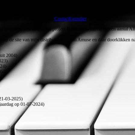
nds Railway’, waarin je de trein op gang hoort komen, de cadans van 
t glijden en je je kunt voorstellen dat er zo nu en dan een stationnetje
m. Laat het me weten via het
Contactformulier
.
ine mogen zetten, zoals mijn project
Reflections
omvat nu een aantal Al
en op de site van mijn distributie-platform Amuse en daar doorklikken n
uit 2004)
023)
24)
04):
(21-03-2025)
jaardag op 01-07-2024)