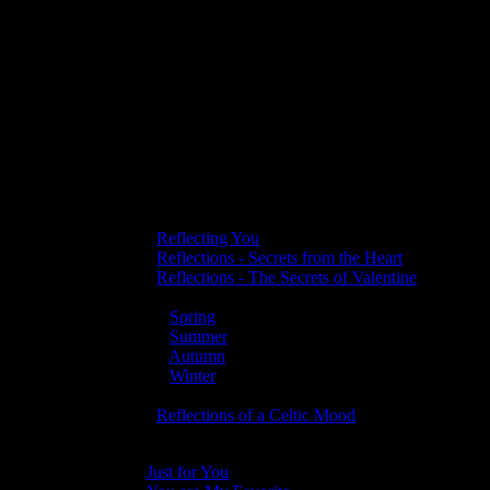
The second song on the album is called ‘The Highl
whistling, you can imagine the landscape glide past
I also recorded a few songs from older albums to
Over time I have been able to put a few things o
And I have also published a number of Singles.
You can find them by clicking on each of the fol
streaming service.
Albums:
-
Reflecting You
(re-release in 2022 of a CD fro
-
Reflections - Secrets from the Heart
(August 20
-
Reflections - The Secrets of Valentine
(14-02-20
- Reflections of the Four Seasons (recordings fro
+
Spring
(21-03-2024)
+
Summer
(21-06-2024)
+
Autumn
(21-09-2024)
+
Winter
(21-12-2024)
+ Reflections of The Four Seasons - Complete 
-
Reflections of a Celtic Mood
(around my 70th b
Singles:
Just for You
(July 2022)