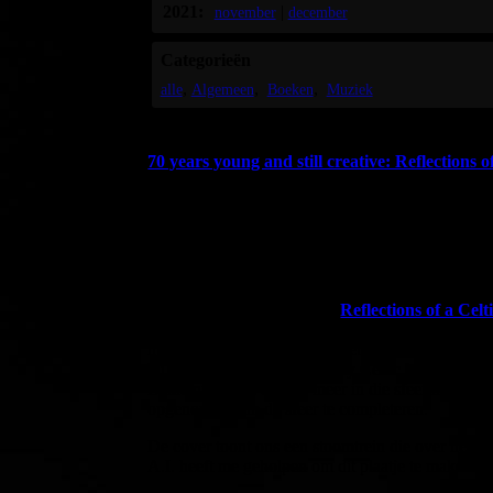
2021:
|
november
december
Categorieën
alle
Algemeen
Boeken
Muziek
70 years young and still creative: Reflections 
(English below)
Met grote dankbaarheid kijk ik terug op de afgelo
Die dankbaarheid geef ik graag weer in mijn muz
Ik voel me niet te oud om nog nieuwe dingen te l
nog steeds nieuwe muziek produceren, die ik verv
Mijn nieuwste release heet:
Reflections of a Cel
Geheel spontaan ontstond in 2004 een improvisatie
nummertje. Dus noemde ik het ‘My First Celtic Son
bij kreeg. En zo ontstond ‘My Celtic Mood’.
Beide nummers en nog meer in die sfeer hebben 
opgenomen, om de sfeer te completeren.
De cover toont ons een stoomtrein die over het G
A.I. heeft me geholpen om dit plaatje te maken en