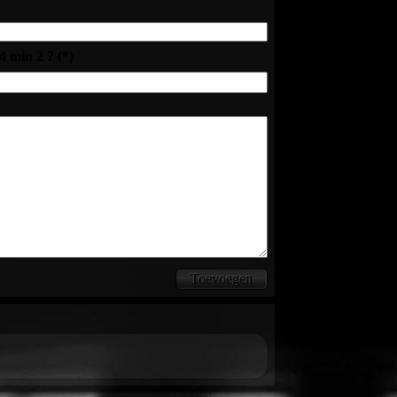
4 min 2 ? (*)