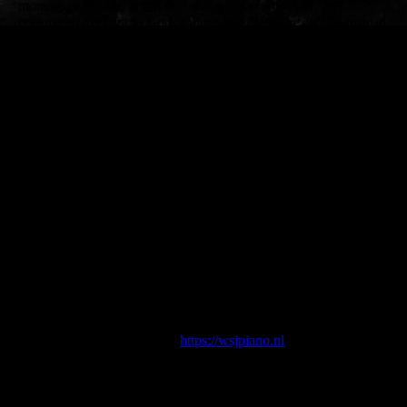
moment of his life, when becoming a martyr in A.D. 269
because of his faith in God, and refusing to adore an idol instead
of God.
Valentine loved e.g. flowers, which has become a symbol that
has been commercialized around the date of his death, February
14th. The biblical Message of ‘Love God and your neighbors as
you love yourselves, unconditionally’, has devalued to: ‘be kind
to someone you like, at least one day a year’.
Therefore, I like to share this never-ending, unconditional Love
of God for you and me, by sharing some love songs, as a
reflection of the Secret(s) of Valentine.
WARNING
: this music might touch your heart, and in return
you’ll be nice to anyone, anytime you share this music with
love.
PS: Follow my posts the coming days, so you’ll be the first to
hear my brand new album.
Don’t miss my musical site:
https://wsjpiano.nl
for Music with a
Message.
DE GEHEIMEN VAN VALENTIJN