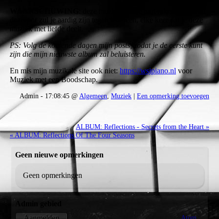
WAARSCHUWING
: deze muziek kan je hart raken, en in ruil
daarvoor zul je aardig zijn tegen iedereen, elke keer dat je deze
muziek met liefde deelt.
PS: Volg de komende dagen mijn posts, zodat je de eerste kunt
zijn die mijn nieuwste album zal beluisteren.
En mis mijn muzikale site ook niet:
https://wsjpiano.nl
voor
Muziek met een Boodschap.
Admin - 17:08:45 @
Algemeen
,
Muziek
|
Een opmerking toevoegen
ALBUM: Reflections - Secrets from the Heart »
« ALBUM: Reflections Of The Four Seasons
Geen nieuwe opmerkingen
Geen opmerkingen
Admin gebied
Atom
Aanmelden