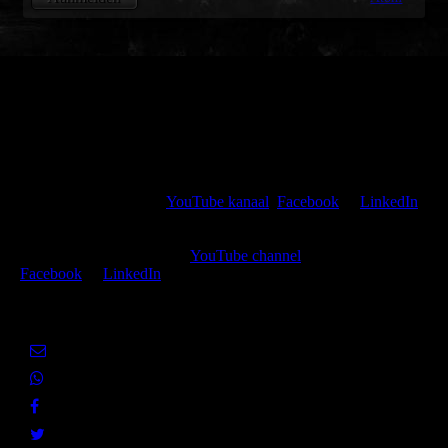
Kijk, like en volg mijn
YouTube kanaal
,
Facebook
of
LinkedIn
of deel de huidige pagina met jouw netwerk via een van de hier
getoonde sociale media.
Watch, like and follow my
YouTube channel
,
Facebook
or
LinkedIn
or share the present page with your social media networks.