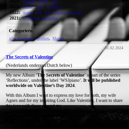
2024:
|
|
februari
maart
juni
2023:
|
|
januari
juni
augustus
2022:
|
|
|
|
maart
mei
juli
augustus
oktober
2021:
|
november
december
Categorieën
alle
Algemeen
Boeken
Muziek
01.02.2024
The Secrets of Valentine
(Nederlands onderaan/Dutch below)
My new Album ‘
The Secrets of Valentine
’ is part of the series
‘Reflections’, under the label ‘WSJpiano’.
It will be published
worldwide on Valentine’s Day 2024
.
With this Album I want to express my love for both, my wife
Agnes and for my inspiring God. Like Valentine, I want to share
this love with those around me.
There are different
legends
about this priest, Valentine. But the
most important
fact
is that he loved God. And with God’s love
he approached the people he met, even until the very last