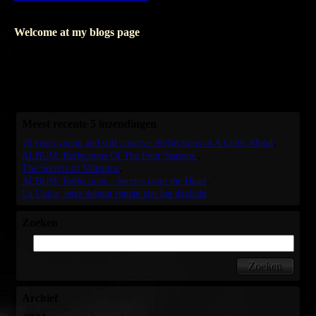
Opslaan
Welcome at my blogs page
Where I write about my books, I'll only write in Dutch.
But as soon as I'm writing about my music, I'll love to blog in
English as well.
I hope seeing you soon, again.
Meest recente 5 inzendingen
70 years young and still creative: Reflections of A Celtic Mood
ALBUM: Reflections Of The Four Seasons
The Secrets of Valentine
ALBUM: Reflections - Secrets from the Heart
La Única, onze debuut roman ziet het daglicht
Zoeken
Archief