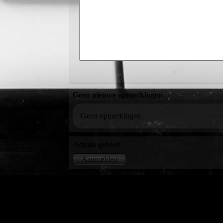
Geen nieuwe opmerkingen
Geen opmerkingen
Admin gebied
Aanmelden