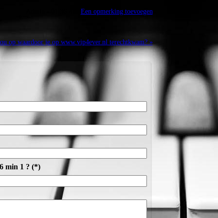
Admin - 01:36:41 |
Een opmerking toevoegen
jou op waardoor je op www.vip4ever.nl terechtkwam? »
6 min 1 ? (*)