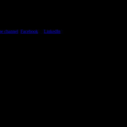
e channel
,
Facebook
or
LinkedIn
r social media networks.