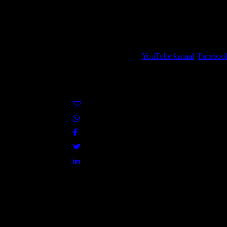
Kijk, like en volg mijn
YouTube kanaal
,
Faceboo
of deel de huidige pagina met jouw netwerk via e
media.