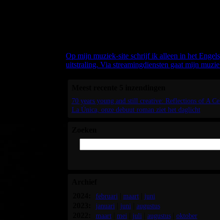
Welkom bij mijn b
Als ik over mijn (Nederlandstalige) boeken schrijf,
Maar als het over mijn muziek gaat, dan schrijf ik
Op mijn muziek-site schrijf ik alleen in het Engel
uitstraling. Via streamingdiensten gaat mijn muzie
Meest recente 5 inzendingen
70 years young and still creative: Reflections of A C
La Única, onze debuut roman ziet het daglicht
Zoeken
Archief
2024:
|
|
februari
maart
juni
2023:
|
|
januari
juni
augustus
2022:
|
|
|
|
maart
mei
juli
augustus
oktober