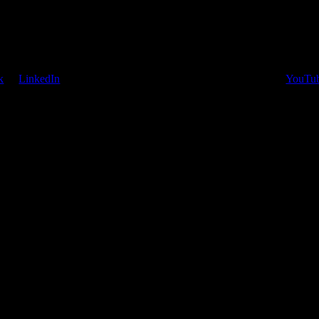
k
of
LinkedIn
Watch, like and follow my
YouTub
en van de hier getoonde sociale
or share the present page with you