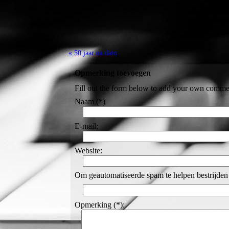
« 50 jaar na dato
Opmerking toevoegen
Fill out the form below to add your own comme
Naam (*)
E-mail:
Website:
Om geautomatiseerde spam te helpen bestrijden 
Opmerking (*):