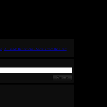
l only write in Dutch.
 music, I'll love to blog in English as well.
ne
ALBUM: Reflections - Secrets from the Heart