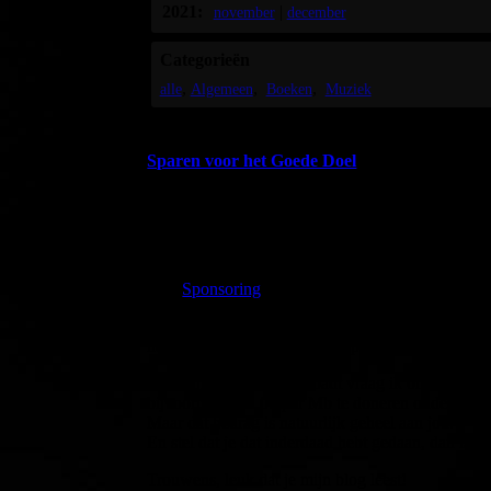
2021:
|
november
december
Categorieën
alle
Algemeen
Boeken
Muziek
Sparen voor het Goede Doel
Elke maand leg ik wat geld apart voor het Goede D
talenten te
delen
dat resultaat
vermenigvuldigen
.
Daar maak ik anderen blij mee, en mezelf ook, maa
Samen met de lezers en luisteraars van mijn boeke
over
Sponsoring
.
Dat sparen gaat maar met hele kleine stapjes, daa
net iets groter worden. Het is per slot van reken
Wie mijn muziek downloadt vraag ik om uit eigen 
bijvoorbeeld €1,00 per Mb te doneren onder verm
Maar dat bedrag is natuurlijk geheel aan jou.
En stel dat je dat inderdaad hebt gedaan, dan is ee
Trouwens, leuk dat je mijn blog leest!