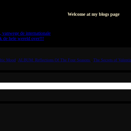
logs
Welcome at my blogs page
 schrijf ik in het Nederlands.
Where I write about my books, I'l
 graag in het Engels.
But as soon as I'm writing about my
s, vanwege de internationale
I hope seeing you soon, again.
k de hele wereld over!!!
eltic Mood
ALBUM: Reflections Of The Four Seasons
The Secrets of Valenti